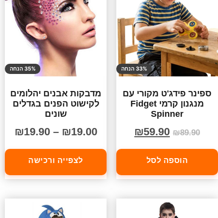
33% הנחה
35% הנחה
ספינר פידג'ט מקורי עם
מדבקות אבנים יהלומים
מנגנון קרמי Fidget
לקישוט הפנים בגדלים
Spinner
שונים
₪
19.90
–
₪
19.00
₪
59.90
₪
89.90
הוספה לסל
לצפייה ורכישה