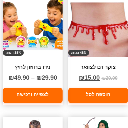
48% הנחה
38% הנחה
צוקר דם לצוואר
נידו ברווזון לחיץ
₪
49.90
–
₪
29.90
₪
15.00
₪
29.00
הוספה לסל
לצפייה ורכישה