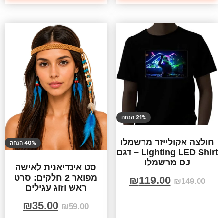
21% הנחה
חולצה אקולייזר מרשמלו
40% הנחה
Lighting LED Shirt – דגם
DJ מרשמלו
סט אינדיאנית לאישה
מפואר 2 חלקים: סרט
₪
119.00
₪
149.00
ראש וזוג עגילים
₪
35.00
₪
59.00