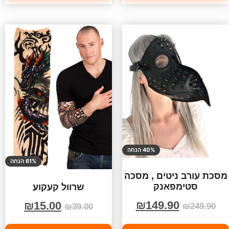
40% הנחה
61% הנחה
מסכת עורב ניטים , מסכה
סטימפאנק
שרוול קעקוע
₪
149.90
₪
15.00
₪
249.90
₪
39.00