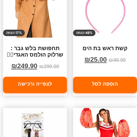
48% הנחה
17% הנחה
קשת ראש בת הים
תחפושת בלש גבר :
שרלוק הולמס האגדי🕵️‍♂️
₪
25.00
₪
49.00
₪
249.90
₪
299.00
הוספה לסל
לצפייה ורכישה