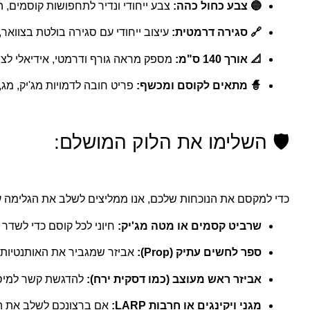
🔵 צבע כחול כהה:
צבע ייחודי ונדיר לתחפושות קוסמים, ה
🔗 סגירה דרמטית:
עיצוב ייחודי עם סגירה בולטת בצוואר,
📐 אורך 140 ס"מ:
מספק מראה גורף ודרמטי, אידיאלי לציל
🧙 מתאים לקוסם ומכשף:
פריט חובה לדמויות מג'יק, מג,
🛡️ השלימו את הלוק המושלם:
כדי למקסם את הנוכחות שלכם, אנו ממליצים לשלב את הגלימה עם
שרביט קסמים או מטה מג'יק:
חיוני לכל קוסם כדי לשדר 
ספר לחשים עתיק (Prop):
אביזר שמגביר את האותנטיות ו
אביזר ראש מעוצב (כמו דסקית ירח):
להדגשת קשר למיסט
מגני ויקינגים או חרבות LARP:
אם ברצונכם לשלב את הג