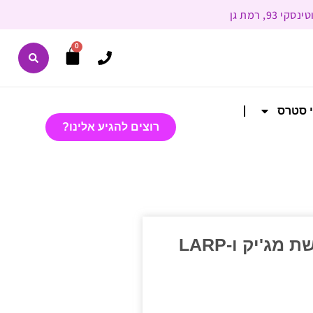
0
י סטרס
רוצים להגיע אלינו?
גלימת קוסם קטיפה כחולה | תחפושת מג'יק ו-LARP