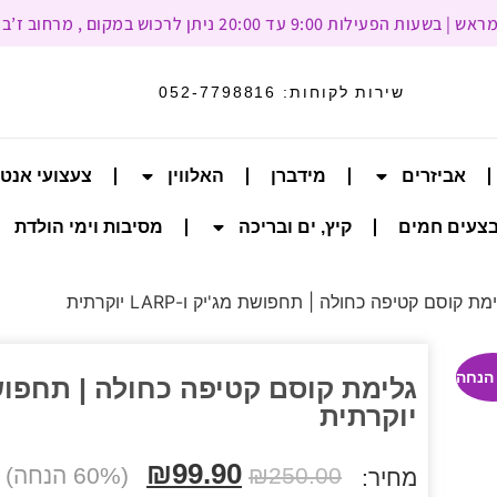
עד 20:00 ניתן לרכוש במקום , מרחוב ז’בוטינסקי 93, רמת גן
שירות לקוחות:
052-7798816
אביזרים
מידברן
האלווין
צעצועי אנט
צעים חמים
קיץ, ים ובריכה
מסיבות וימי הולדת
ת קוסם קטיפה כחולה | תחפושת מג'יק ו-LARP יוקרתית
יוקרתית
₪
99.90
250.00
₪
(60% הנחה)
מחיר: