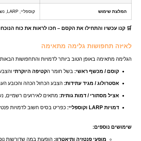
המלצת שימוש
קוספליי, LARP, נשפים, תיאטרון, ליל כל הקדושים
🛒 קנו עכשיו והתחילו את הקסם – חכו לראות את כוח הנוכח
לאיזה תחפושות גלימה מתאימה
הגלימה מתאימה באופן הטוב ביותר לדמויות והתחפושות הבאות:
קוסם / מכשף ראשי:
בשל חומר ה
קטיפה היוקרתי
והצבע
אסטרולוג / מגיד עתידות:
הצבע הכחול הכהה והכובע העמו
אציל מסתורי / דמות גותית:
מתאים לאירועים רשמיים, נ
דמויות LARP וקוספליי:
כפריט בסיס חשוב לדמויות פנטזיה מי
שימושים נוספים:
מופעי פנטזיה ותיאטרון:
הופעות במה שדורשות נוכחות ויזואלית חזקה, 