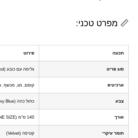
📏 מפרט טכני:
תכונה
פירוט
סוג פריט
גלימה עם כובע (Cloak with Hood)
ארכיטיפ
קוסם, מג, מכשף, א
צבע
כחול כהה (Navy Blue)
אורך
140 ס"מ (ONE SIZE)
חומר עיקרי
קטיפה (Velvet)