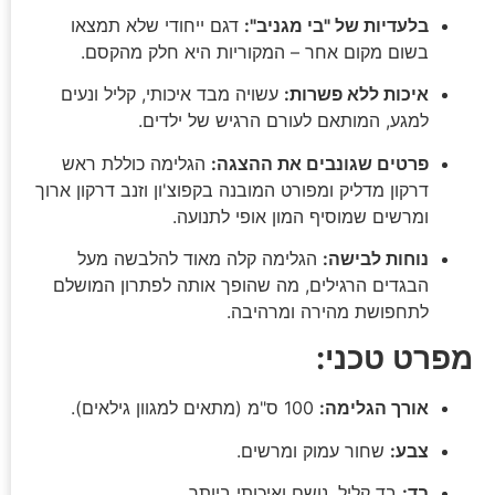
בלעדיות של "בי מגניב":
דגם ייחודי שלא תמצאו
בשום מקום אחר – המקוריות היא חלק מהקסם.
איכות ללא פשרות:
עשויה מבד איכותי, קליל ונעים
למגע, המותאם לעורם הרגיש של ילדים.
פרטים שגונבים את ההצגה:
הגלימה כוללת ראש
דרקון מדליק ומפורט המובנה בקפוצ'ון וזנב דרקון ארוך
ומרשים שמוסיף המון אופי לתנועה.
נוחות לבישה:
הגלימה קלה מאוד להלבשה מעל
הבגדים הרגילים, מה שהופך אותה לפתרון המושלם
לתחפושת מהירה ומרהיבה.
מפרט טכני:
אורך הגלימה:
100 ס"מ (מתאים למגוון גילאים).
צבע:
שחור עמוק ומרשים.
בד:
בד קליל, נושם ואיכותי ביותר.