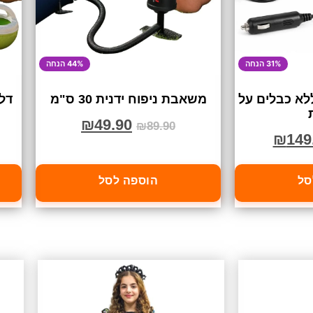
31% הנחה
44% הנחה
א כבלים על
משאבת ניפוח ידנית 30 ס"מ
₪
49.90
₪
89.90
₪
149
סל
הוספה לסל