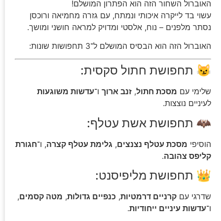
האוברול השחור הזה הוא הפתרון המושלם!
עשוי בד לייקרה איכותי ונמתח, עם גזרה מחמיאה ורוכסן
נסתר מלפנים – נוח, אלסטי ומדויק למראה חושני ומושך.
האוברול הזה הוא הבסיס המושלם ל־3 תחפושות שונות:
😼 תחפושת חתול סקסית:
שלימי עם
מסכת חתול
,
זנב ארוך
ו־
עדשות משוגעות
לעיניים נוצצות.
🦇 תחפושת אשת עטלף:
הוסיפי
מסכת עטלף נצנצים
,
גלימת עטלף קצרה
, ו־
חגורת
קליפס צהובה
.
👑 תחפושת מליפיסנט:
שדרגי עם
קרניים דרמטיות
,
כנפיים גדולות
,
מטה קסמים
,
ו־
עדשות עיניים ייחודיות
.