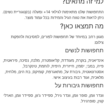
למי זה מתאים?
התחפושות שלנו מתאימות לגילאי 14+ ומעלה (בקטגוריית נשים).
ניתן לראות את טווח הגיל והמידות בכל עמוד מוצר.
מה תמצאו כאן?
מגוון רחב במיוחד של תחפושות לפורים, למסיבות ולהפקות
צילום:
תחפושות לנשים
אינדיאנית, בוקרת, מעודדת, קליאופטרה, מלכה, נסיכה, פיראטית,
פייה, במבי, יסמין, חייזרית, היפית, לוחמת, טינקרבל,
אסטרונאוטית, גיבורת על, מתאגרפת, קומיקס, בת הים, מלחית,
מלאכית, ועוד רבות בעיצוב אישי.
תחפושות גיבורות על
וונדר וומן, סופר וומן, וונדר גירל, ספיידר ג'וון, ספיידר וומן, הארלי
קווין, סופרגירל.