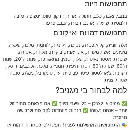
תחפושות חיות
במבי, זאבה, כלב, חתולה, אריה, דרקון, טווס, ינשופה, כלבה
דלמטית, שועלה, ארנב, דבורה, זבוב, פרפר.
תחפושות דמויות ואייקונים
אלה יוונייה, קליאופטרה, נסיכה, ויקינגית, לוחמת, מלכה, שלגיה,
מיניונים, אשת מערות, אינדיאנית, בוקרת, מלחית, אסירה,
שוטרת, אסטרונאוטית, שלד, יסמין, מתאגרפת, שנות ה־20, שנות
ה־60, שנות ה־80, רטרו, היפית, חמנייה, מלכת הכוכבים, דיסקו,
רקדנית צ'ארלסטון, פיטר פן, פיית יער, טינקרבל, נינג'ה, סנטה,
שטן, ליצנית.
למה לבחור בי מגניב?
✅ מהיבואן לצרכן – בלי פערי תיווך ✅ אם מצאתם מחיר זול
יותר – אנחנו נשווה! ✅ הנחות מיוחדות לקבוצות ולרכישה
מרוכזת
🎭
התחפושת המושלמת לפניך!
חפשו לפי קטגוריה, דמות או