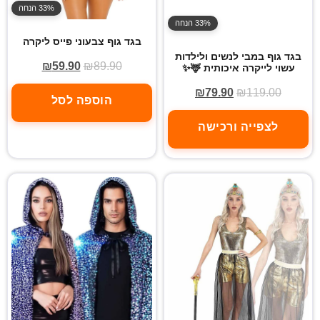
33% הנחה
33% הנחה
בגד גוף צבעוני פייס ליקרה
בגד גוף במבי לנשים ולילדות
₪
59.90
₪
89.90
עשוי לייקרה איכותית 🦌✨
₪
79.90
₪
119.00
הוספה לסל
לצפייה ורכישה