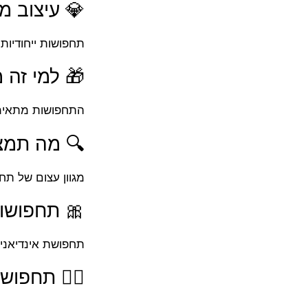
💎 עיצוב מק
תחפושות ייחודיות
🎁 למי זה 
התחפושות מתאימות לילדים מגילאי +14 ומעלה (רשום 
🔍 מה תמצ
מגוון עצום של תח
🎀 תחפושות
תחפושת אינדיאנית
🤸‍♀️ תחפוש