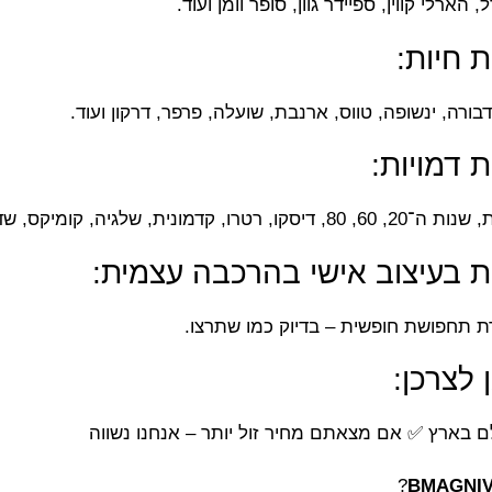
ל, הארלי קווין, ספיידר גוון, סופר וומן ועוד.
 חיות:
רה, ינשופה, טווס, ארנבת, שועלה, פרפר, דרקון ועוד.
 דמויות:
 קומיקס, שדון ועוד עשרות עיצובים מפתיעים.
 בעיצוב אישי בהרכבה עצמית:
ירת תחפושת חופשית – בדיוק כמו שתרצו.
 לצרכן:
 בארץ ✅ אם מצאתם מחיר זול יותר – אנחנו נשווה
?
BMAGNI