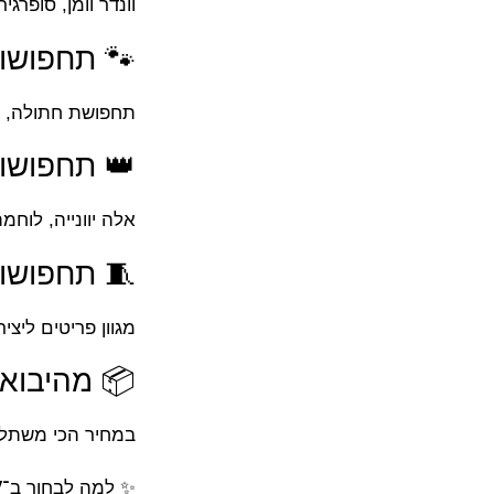
וונדר וומן, סופרגיר
🐾 תחפושות
תחפושת חתולה, דבו
👑 תחפושות
אלה יוונייה, לוחמת, שנות ה־20, 60, 80, דיסקו, רטרו, קדמונית, שלגיה,
🧵 תחפושות
מגוון פריטים ליצ
📦 מהיבואן
במחיר הכי משתלם
✨ למה לבחור ב־
V