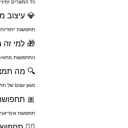
כל המוצרים זמיני
💎 עיצוב מק
תחפושות ייחודיות
🎁 למי זה 
התחפושות מתאימות לילדים מגילאי +14 ומעלה (רשום 
🔍 מה תמצ
מגוון עצום של תח
🎀 תחפושות
תחפושת אינדיאנית
🤸‍♀️ תחפוש