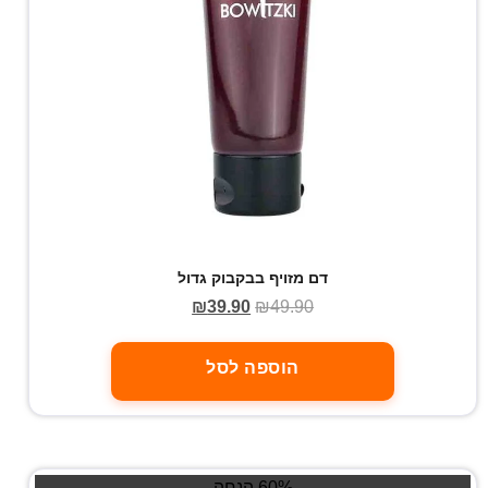
דם מזויף בבקבוק גדול
₪
39.90
₪
49.90
הוספה לסל
60% הנחה