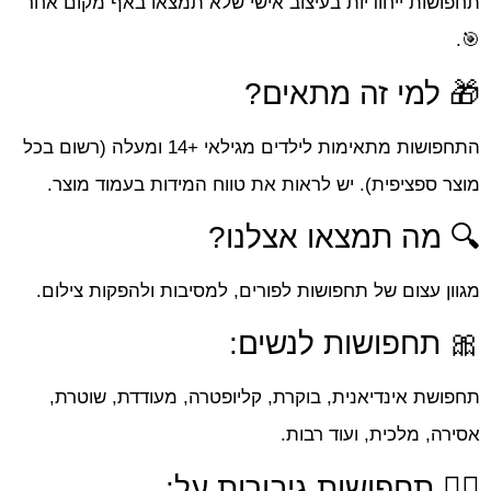
תחפושות ייחודיות בעיצוב אישי שלא תמצאו באף מקום אחר
🎯.
🎁 למי זה מתאים?
התחפושות מתאימות לילדים מגילאי +14 ומעלה (רשום בכל
מוצר ספציפית). יש לראות את טווח המידות בעמוד מוצר.
🔍 מה תמצאו אצלנו?
מגוון עצום של תחפושות לפורים, למסיבות ולהפקות צילום.
🎀 תחפושות לנשים:
תחפושת אינדיאנית, בוקרת, קליופטרה, מעודדת, שוטרת,
אסירה, מלכית, ועוד רבות.
🤸‍♀️ תחפושות גיבורות על: