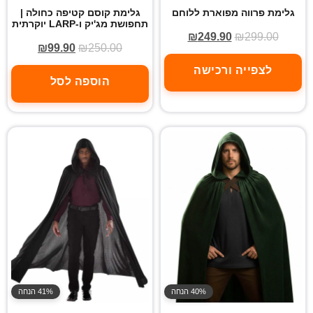
גלימת פרווה מפוארת ללוחם
גלימת קוסם קטיפה כחולה |
תחפושת מג'יק ו-LARP יוקרתית
₪
249.90
₪
299.00
₪
99.90
₪
250.00
לצפייה ורכישה
הוספה לסל
40% הנחה
41% הנחה