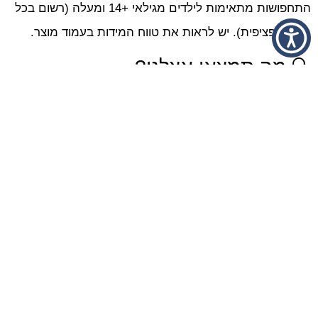
התחפושות מתאימות לילדים מגילאי +14 ומעלה (רשום בכל
מוצר ספציפית). יש לראות את טווח המידות בעמוד מוצר.
🔍 מה תמצאו אצלנו?
מגוון עצום של תחפושות לפורים, למסיבות ולהפקות צילום.
🎀 תחפושות לנשים:
תחפושת אינדיאנית, בוקרת, קליופטרה, מעודדת, שוטרת,
אסירה, מלכית, ועוד רבות.
🤸‍♀️ תחפושות גיבורות על:
וונדר וומן, סופרגירל, הארלי קווין, ספיידר גוון, סופר וומן ועוד.
🐾 תחפושות חיות: