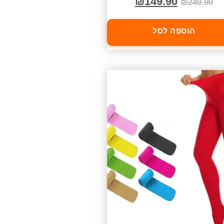
₪
149.90
₪
249.90
הוספה לסל