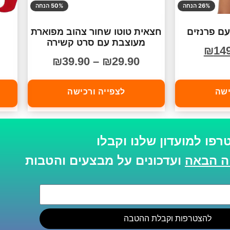
26% הנחה
50% הנחה
עם פרנזים
חצאית טוטו שחור צהוב מפוארת
מעוצבת עם סרט קשירה
₪
14
₪
39.90
–
₪
29.90
ישה
לצפייה ורכישה
רפו למועדון שלנו וקבלו
ועדכונים על מבצעים והטבות
להצטרפות וקבלת ההטבה