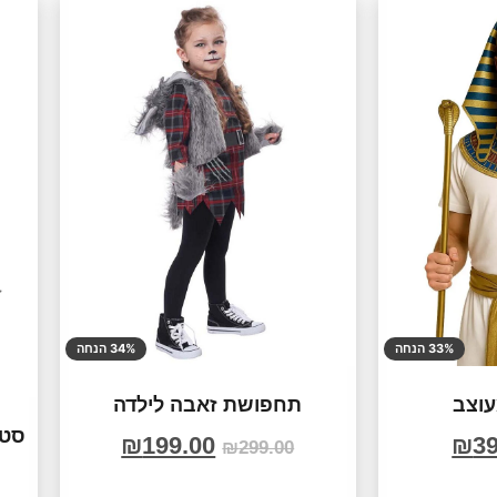
33% הנחה
34% הנחה
וצב
תחפושת זאבה לילדה
₪
199.00
₪
39
₪
299.00