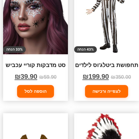
43% הנחה
33% הנחה
תחפושת ביטלג'וס לילדים
סט מדבקות קוריי עכביש
₪
39.90
₪
199.90
₪
59.90
₪
350.00
לצפייה ורכישה
הוספה לסל