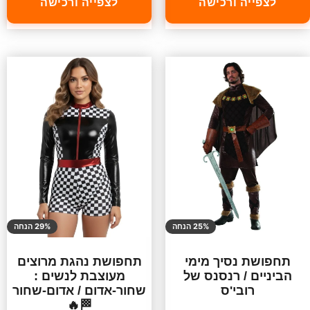
לצפייה ורכישה
לצפייה ורכישה
25% הנחה
29% הנחה
תחפושת נסיך מימי
תחפושת נהגת מרוצים
הביניים / רנסנס של
מעוצבת לנשים :
רובי'ס
שחור-אדום / אדום-שחור
🏁🔥