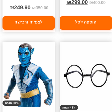
₪
299.00
₪
400.00
₪
249.90
₪
350.00
הוספה לסל
לצפייה ורכישה
30% הנחה
48% הנחה