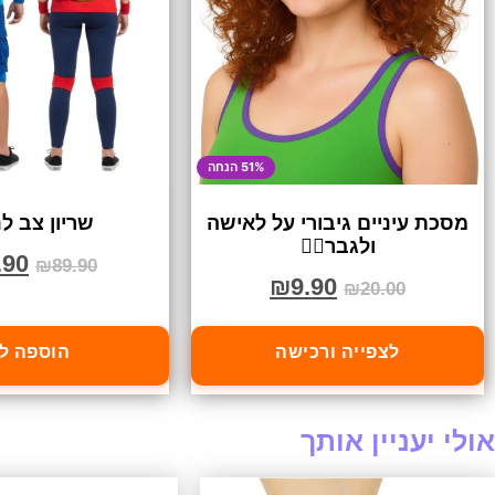
51% הנחה
מסכת עיניים גיבורי על לאישה
שריון צב לנ
ולגבר🦸‍♀️
.90
₪
89.90
₪
9.90
₪
20.00
לצפייה ורכישה
הוספה ל
אולי יעניין אותך