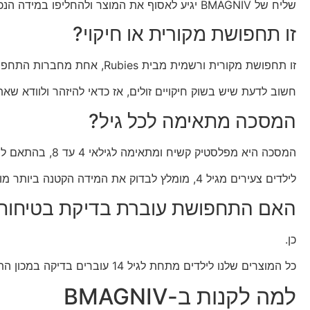
שליח של BMAGNIV יגיע לאסוף את המוצר ולהחליפו במידה הנכונה, בעלות של 39.90 שח.
זו תחפושת מקורית או חיקוי?
זו תחפושת מקורית ורשמית מבית Rubies, אחת מחברות התחפושות הגדולות בעולם.
חשוב לדעת שיש בשוק חיקויים זולים, אז כדאי להיזהר ולוודא שאת
המסכה מתאימה לכל גיל?
המסכה היא מפלסטיק קשיח ומתאימה לגילאי 4 עד 8, בהתאם למידות התחפושת.
לילדים צעירים מגיל 4, מומלץ לבדוק את המידה הקטנה ביותר מול טבלת המידות בעמוד המוצר.
האם התחפושת עוברת בדיקת בטיחות
כן.
כל המוצרים שלנו לילדים מתחת לגיל 14 עוברים בדיקה במכון התקנים הישראלי.
למה לקנות ב-BMAGNIV