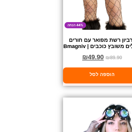
44% הנחה
ביון רשת מפואר עם חורים
ם משובץ כוכבים | Bmagniv
₪
49.90
₪
89.90
הוספה לסל