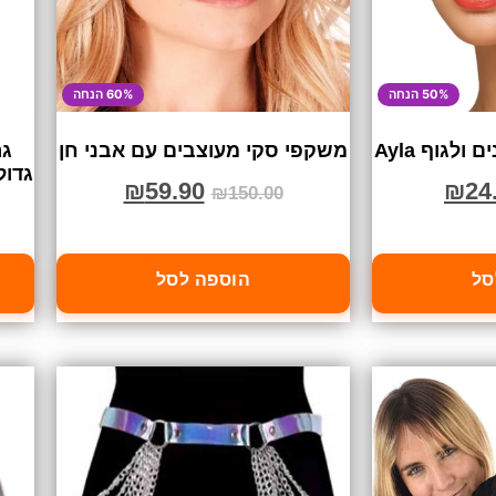
50% הנחה
60% הנחה
לגוף Ayla
משקפי סקי מעוצבים עם אבני חן
גר
גדולי
₪
59.90
₪
24
₪
150.00
סל
הוספה לסל