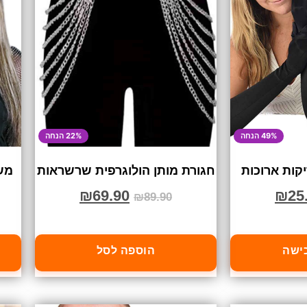
49% הנחה
22% הנחה
קות ארוכות
חגורת מותן הולוגרפית שרשראות
מש
₪
69.90
₪
25
₪
89.90
כישה
הוספה לסל