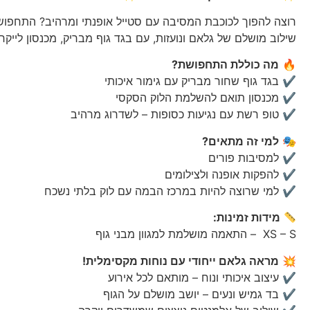
רוצה להפוך לכוכבת המסיבה עם סטייל אופנתי ומרהיב? התחפושת
שילוב מושלם של גלאם ונועזות, עם בגד גוף מבריק, מכנסון לייקר
🔥
מה כוללת התחפושת?
✔ בגד גוף שחור מבריק עם גימור איכותי
✔ מכנסון תואם להשלמת הלוק הסקסי
✔ טופ רשת עם נגיעות כסופות – לשדרוג מרהיב
🎭
למי זה מתאים?
✔ למסיבות פורים
✔ להפקות אופנה ולצילומים
✔ למי שרוצה להיות במרכז הבמה עם לוק בלתי נשכח
מידות זמינות:
XS – S – התאמה מושלמת למגוון מבני גוף
💥
מראה גלאם ייחודי עם נוחות מקסימלית!
✔ עיצוב איכותי ונוח – מותאם לכל אירוע
✔ בד גמיש ונעים – יושב מושלם על הגוף