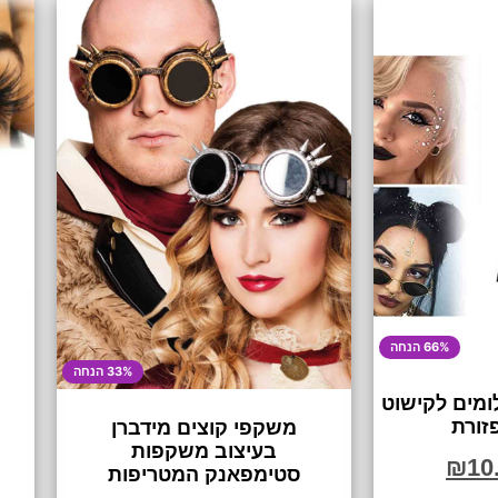
66% הנחה
33% הנחה
ומים לקישוט
זורת
משקפי קוצים מידברן
בעיצוב משקפות
₪
10
סטימפאנק המטריפות