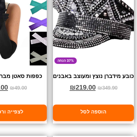
37% הנחה
כובע מידברן נוצץ ומעוצב באבנים
כפפות סאטן מברי
.00
₪
219.00
₪
49.00
₪
349.90
הוספה לסל
לצפייה ור