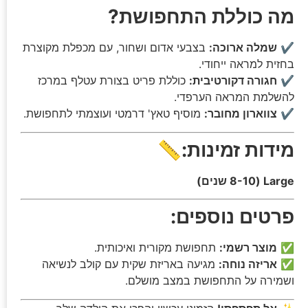
מה כוללת התחפושת?
✔️
שמלה ארוכה:
בצבעי אדום ושחור, עם מכפלת מקוצרת
בחזית למראה ייחודי.
✔️
חגורה דקורטיבית:
כוללת פריט בצורת עטלף במרכז
להשלמת המראה הערפדי.
✔️
צווארון מחובר:
מוסיף טאץ' דרמטי ועוצמתי לתחפושת.
מידות זמינות:
📏
Large (8-10 שנים)
פרטים נוספים:
✅
מוצר רשמי:
תחפושת מקורית ואיכותית.
✅
אריזה נוחה:
מגיעה באריזת שקית עם קולב לנשיאה
ושמירה על התחפושת במצב מושלם.