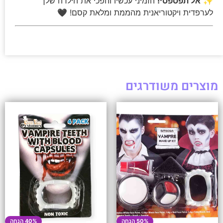
✨
אל תפספסי!
הזמיני עכשיו והפכי את הילדה שלך
לערפדית ויקטוריאנית מהממת ומלאת קסם! 🖤
מוצרים משודרגים
50% הנחה
40% הנחה