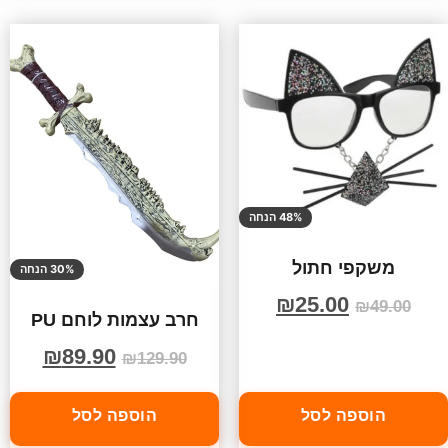
48% הנחה
משקפי חתול
30% הנחה
₪
25.00
₪
49.00
חרב עצמות לוחם PU
₪
89.90
₪
129.90
הוספה לסל
הוספה לסל