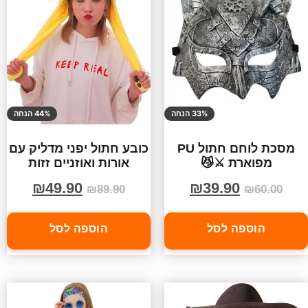
33% הנחה
44% הנחה
מסכת לוחם חתול PU
כובע חתול יפני מדליק עם
מפוארת ⚔️😼
אורות ואוזניים זזות
₪
49.90
₪
39.90
₪
89.90
₪
60.00
הוספה לסל
הוספה לסל