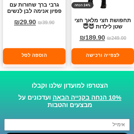
גרבי ברך שחורות עם
24% הנחה
פפיון אנימה לבן לנשים
תחפושת חצי מלאך חצי
₪
29.90
₪
39.90
שטן לילדות 😈😇
₪
189.90
₪
249.00
לצפייה ורכישה
הוספה לסל
הצטרפו למועדון שלנו וקבלו
10% הנחה בקנייה הבאה
ועדכונים על
מבצעים והטבות