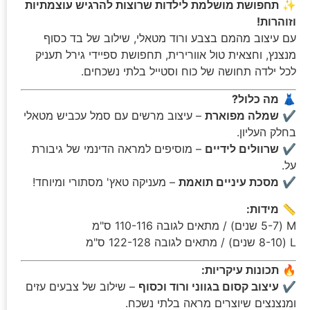
✨
תחפושת מושלמת לילדות שרוצות להרגיש עוצמתיות
וזוהרות!
עם עיצוב מהמם בצבע ורוד מטאלי, שילוב של בד כסוף
מנצנץ, וחצאית טול אוורירית, תחפושת ספיידי גירל תעניק
לכל ילדה תחושה של כוח וסטייל בלתי נשכחים.
👗
מה כלול?
✔️
שמלה מפוארת
– עיצוב מרשים עם סמל עכביש מטאלי
בחלק העליון.
✔️
שרוולים לידיים
– מוסיפים למראה הדינמי של גיבורת
על.
✔️
מסכת עיניים תואמת
– מעניקה טאץ' מסתורי ומיוחד!
📏
מידות:
M (5-7 שנים) / מתאים לגובה 110-116 ס"מ
L (8-10 שנים) / מתאים לגובה 122-128 ס"מ
🔥
תכונות עיקריות:
✔️
עיצוב קסום בגווני ורוד וכסוף
– שילוב של צבעים עזים
ומנצנצים שיוצרים מראה בלתי נשכח.