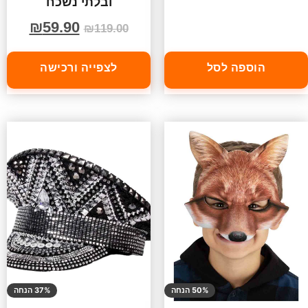
ובלתי נשכח
₪
59.90
₪
119.00
הוספה לסל
לצפייה ורכישה
50% הנחה
37% הנחה