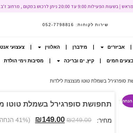
עד 20:00 ניתן לרכוש במקום , מרחוב ז’בוטינסקי 93, רמת גן
שירות לקוחות:
052-7798816
אביזרים
מידברן
האלווין
צעצועי אנט
צעים חמים
קיץ, ים ובריכה
מסיבות וימי הולדת
 סופרגירל בשמלת טוטו מנצנצת לילדות
תחפושת סופרגירל בשמלת טוטו מנ
₪
149.00
249.00
₪
(41% הנחה הנחה)
מחיר: