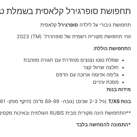
תחפושת סופרגירל קלאסית בשמלת טוט
תחפושת גיבורי על לילדה
סופרגירל
קלאסית
זוהי תחפושת מקורית רשמית של סופרגירל
(TM) 2023
התחפושת כוללת:
שמלת טוטו נצנצים מהודרת עם חגורה מוזהבת
חולצה שרוול קצר
גלימה אדומה ארוכה עם הדפס
מסכת עיניים
מידות בנות
בנות T/XS
(גיל 2-3 שנים) (גובה- 89-99 ס"מ) (היקף מותן- 56-61 ס"מ) (משקל- עד 15 ק"ג)
**התחפושת הינה מקורית מבית RUBIS העולמית ובאיכות מקסימלית – היזהרו מחיקויים זולים!
*התמונה להמחשה בלבד