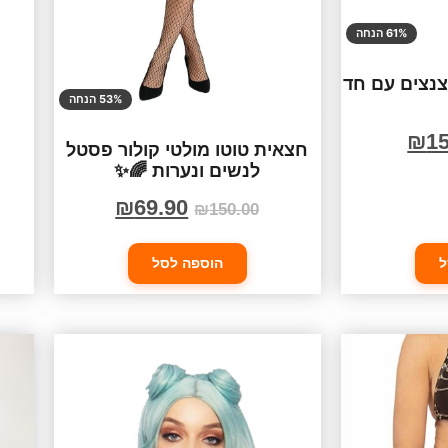
61% הנחה
צנצים עם חד
53% הנחה
₪
15
חצאית טוטו מולטי קולור פסטל
לנשים ונערות 🌈✨
₪
69.90
₪
150.00
ל
הוספה לסל