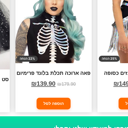
25% הנחה
22% הנחה
זים כסופה
פאה ארוכה תכלת בלונד פרימיום
סט מ
₪
139.90
₪
14
₪
179.90
ל
הוספה לסל