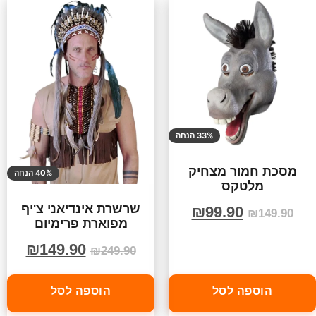
33% הנחה
מסכת חמור מצחיק
40% הנחה
מלטקס
שרשרת אינדיאני צ'יף
₪
99.90
₪
149.90
מפוארת פרימיום
₪
149.90
₪
249.90
הוספה לסל
הוספה לסל