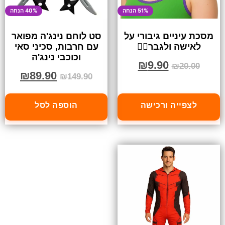
51% הנחה
40% הנחה
מסכת עיניים גיבורי על
סט לוחם נינג'ה מפואר
לאישה ולגבר🦸‍♀️
עם חרבות, סכיני סאי
וכוכבי נינג'ה
₪
9.90
₪
20.00
₪
89.90
₪
149.90
לצפייה ורכישה
הוספה לסל