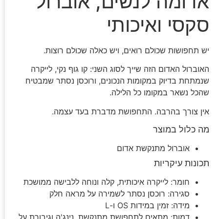
אדומה לנשים, אוברול
סקסי ואיכותי
יש תחפושות שכולם רואים, ויש כאלה שכולם רוצות.
האוברול האדום הזה שייך לסוג השני: קו גוף נקי, לייקרה
שנמתחת בדיוק במקומות הנכונים, ורוכסן נסתר שמבטיח
שהכל נשאר במקומו כל הלילה.
אין צורך בהרבה. התחפושת מדברת בעד עצמה.
מה כלול במוצר
אוברול מתנקשת אדום
תכונות עיקריות
חומר: לייקרה איכותית, קלה ונוחה ללבישה ממושכת
סגירה: רוכסן נסתר לשמירה על מראה חלק
מידה: זמין במידות OS ו-L
דמות: מתאים לתחפושת מתנקשת, נינג'ה וגיבורת על