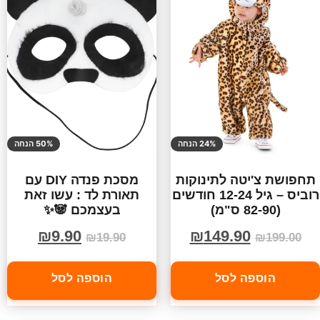
24% הנחה
50% הנחה
תחפושת צ'יטה לתינוקות
מסכת פנדה DIY עם
רוביס – גיל 12-24 חודשים
תאורת לד : עשו זאת
(82-90 ס"מ)
בעצמכם 🐼✨
₪
9.90
₪
149.90
₪
19.90
₪
199.00
הוספה לסל
הוספה לסל