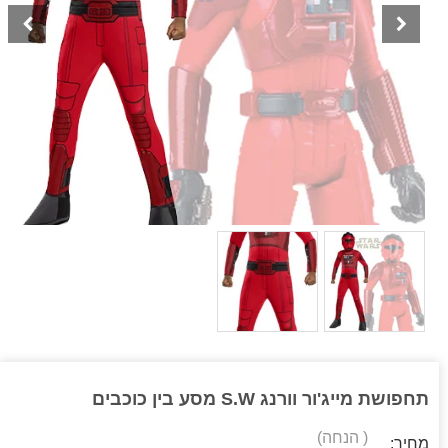
תחפושת מייג'ור וורנג S.W מסע בין כוכבים
( הנחה)
מחיר: