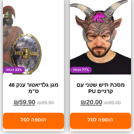
77% הנחה
33% הנחה
מסכת תיש שטני עם
מגן גלדיאטור ענק 48
קרניים PU
ס"מ
₪
59.90
₪
20.00
₪
89.90
₪
89.00
הוספה לסל
הוספה לסל