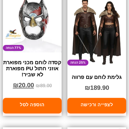
77% הנחה
קסדה לוחם מכני מפוארת
25% הנחה
אוזני חתול PU מפוארת
לא שביר!
גלימת לוחם עם פרווה
₪
20.00
₪
89.00
₪
189.90
לצפייה ורכישה
הוספה לסל