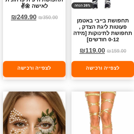
לאישה 🌼✌️
26% הנחה
₪
249.90
₪
350.00
תחפושת בייבי באטמן
פעוטות ליגת הצדק ,
תחפושת לתינוקות [מידה
0-12 חודשים]
₪
119.00
₪
159.00
לצפייה ורכישה
לצפייה ורכישה