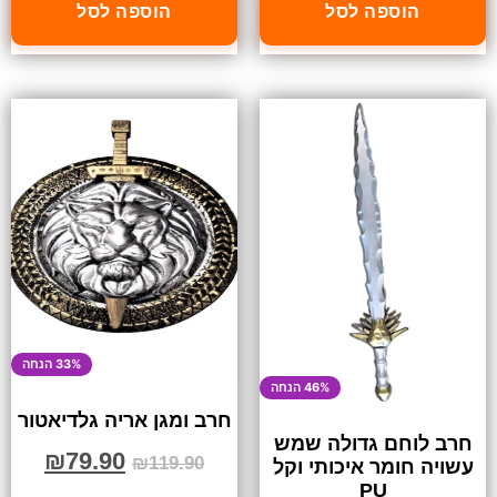
הוספה לסל
הוספה לסל
33% הנחה
46% הנחה
חרב ומגן אריה גלדיאטור
חרב לוחם גדולה שמש
₪
79.90
₪
119.90
עשויה חומר איכותי וקל
PU