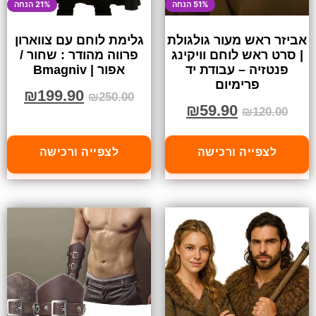
51% הנחה
21% הנחה
אביזר ראש מעור גולגולת
גלימת לוחם עם צווארון
| סרט ראש לוחם וויקינג
פרווה מהודר : שחור /
פנטזיה – עבודת יד
אפור | Bmagniv
פרימיום
₪
199.90
₪
250.00
₪
59.90
₪
120.00
לצפייה ורכישה
לצפייה ורכישה