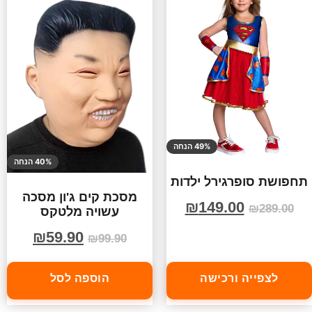
49% הנחה
40% הנחה
תחפושת סופרגירל ילדות
מסכת קים ג'ון מסכה
₪
149.00
₪
289.00
עשויה מלטקס
₪
59.90
₪
99.90
לצפייה ורכישה
הוספה לסל