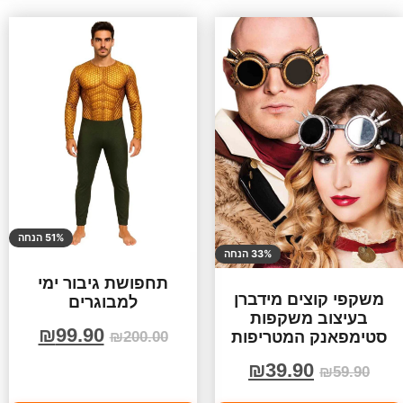
51% הנחה
33% הנחה
תחפושת גיבור ימי
משקפי קוצים מידברן
למבוגרים
בעיצוב משקפות
₪
99.90
סטימפאנק המטריפות
₪
200.00
₪
39.90
₪
59.90