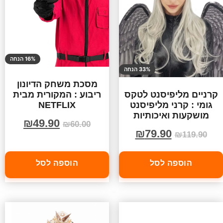
16% הנחה
33% הנחה
מסכת משחק הדיונון
ריבוע : המקורית מבית
קרניים מליפיסנט לטקס
NETFLIX
גומי : קרני מליפיסנט
מושקעות ואיכותיות
₪
49.90
₪
60.00
₪
79.90
₪
119.90
הוספה לסל
הוספה לסל