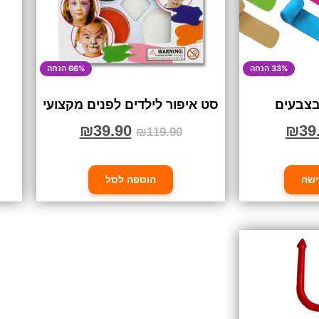
33% הנחה
66% הנחה
 בצבעים
סט איפור לילדים לפנים מקצועי
₪
39.90
₪
39
₪
119.90
ישה
הוספה לסל