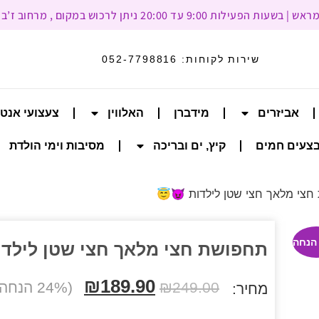
עד 20:00 ניתן לרכוש במקום , מרחוב ז’בוטינסקי 93, רמת גן
שירות לקוחות:
052-7798816
אביזרים
מידברן
האלווין
צעצועי אנט
צעים חמים
קיץ, ים ובריכה
מסיבות וימי הולדת
חצי מלאך חצי שטן לילדות 😈😇
תחפושת חצי מלאך חצי שטן לילדו
₪
189.90
249.00
₪
(24% הנחה הנחה)
מחיר: