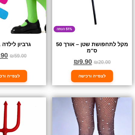
51% הנחה
מקל לתחפושת שטן – אורך 50
גרביון לילדה
ס"מ
.90
₪
59.00
₪
9.90
₪
20.00
לצפייה ורכישה
לצפייה ורכ