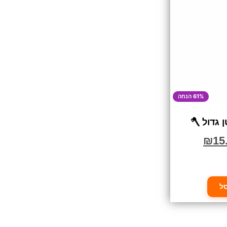
61% הנחה
 גדול 🪓
₪
15
ל