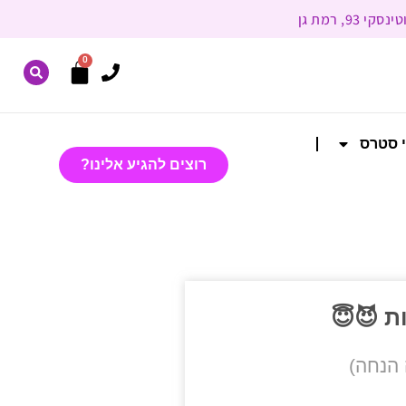
0
י סטרס
רוצים להגיע אלינו?
ת 😈😇