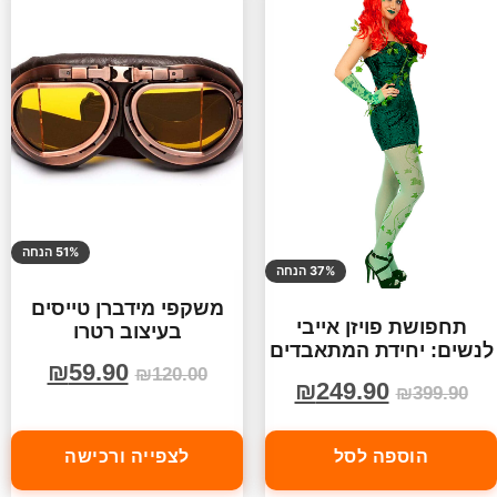
51% הנחה
37% הנחה
משקפי מידברן טייסים
תחפושת פויזן אייבי
בעיצוב רטרו
לנשים: יחידת המתאבדים
₪
59.90
₪
120.00
₪
249.90
₪
399.90
הוספה לסל
לצפייה ורכישה