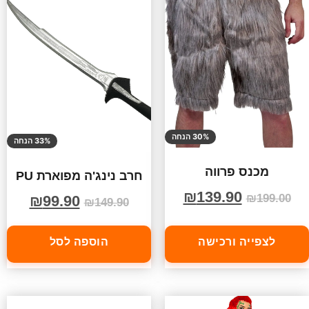
30% הנחה
33% הנחה
מכנס פרווה
חרב נינג'ה מפוארת PU
₪
139.90
₪
199.00
₪
99.90
₪
149.90
לצפייה ורכישה
הוספה לסל