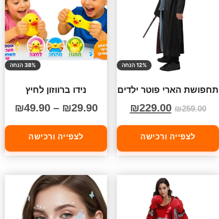
12% הנחה
38% הנחה
תחפושת הארי פוטר ילדים
נידו ברווזון לחיץ
₪
49.90
–
₪
29.90
₪
229.00
₪
259.00
לצפייה ורכישה
לצפייה ורכישה