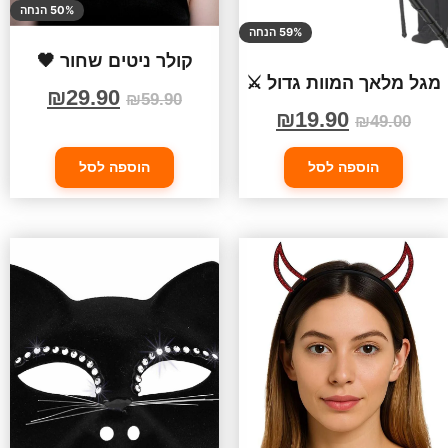
50% הנחה
59% הנחה
קולר ניטים שחור 🖤
מגל מלאך המוות גדול ⚔️
₪
29.90
₪
59.90
₪
19.90
₪
49.00
הוספה לסל
הוספה לסל