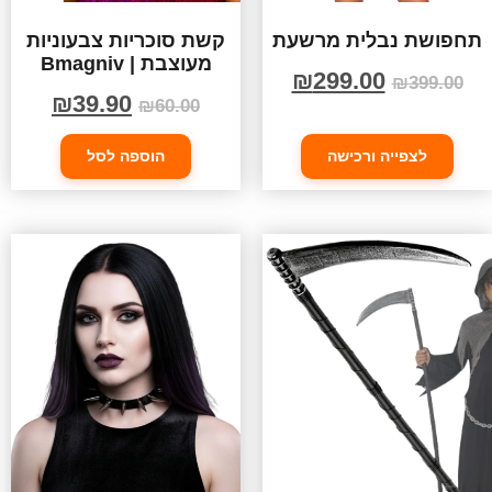
תחפושת נבלית מרשעת
קשת סוכריות צבעוניות
מעוצבת | Bmagniv
₪
299.00
₪
399.00
₪
39.90
₪
60.00
לצפייה ורכישה
הוספה לסל