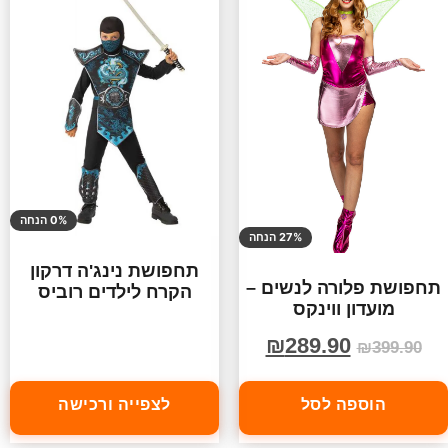
0% הנחה
27% הנחה
תחפושת נינג'ה דרקון
תחפושת פלורה לנשים –
הקרח לילדים רוביס
מועדון ווינקס
₪
289.90
₪
399.90
הוספה לסל
לצפייה ורכישה