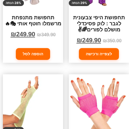
29% הנחה
28% הנחה
תחפושת היפי צבעונית
תחפושת מתנפחת
לגבר : לוק פסיכדלי
מרשמלו חוטף אותי 🎭🔥
מושלם לפורים🌈✌️
₪
249.90
₪
349.90
₪
249.90
₪
350.00
לצפייה ורכישה
הוספה לסל