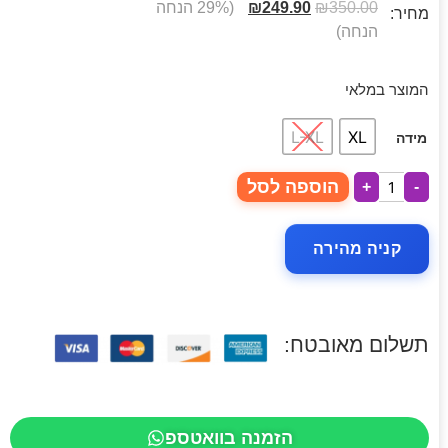
350.00
₪
249.90
₪
(29% הנחה
מחיר:
הנחה)
המוצר במלאי
L-XL
XL
מידה
הוספה לסל
+
-
קניה מהירה
תשלום מאובטח:
הזמנה בוואטספ