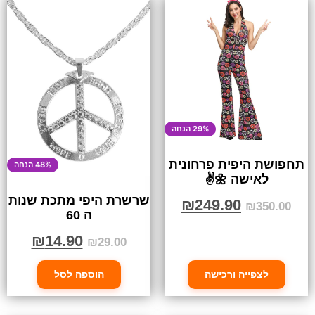
29% הנחה
תחפושת היפית פרחונית
48% הנחה
לאישה 🌼✌️
שרשרת היפי מתכת שנות
₪
249.90
₪
350.00
ה 60
₪
14.90
₪
29.00
לצפייה ורכישה
הוספה לסל