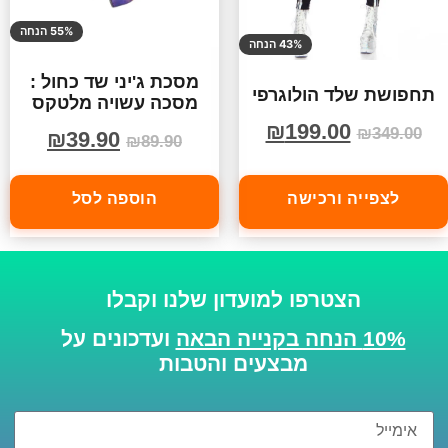
55% הנחה
43% הנחה
מסכת ג'יני שד כחול :
תחפושת שלד הולוגרפי
מסכה עשויה מלטקס
₪
199.00
₪
349.00
₪
39.90
₪
89.90
לצפייה ורכישה
הוספה לסל
הצטרפו למועדון שלנו וקבלו
10% הנחה בקנייה הבאה
ועדכונים על
מבצעים והטבות