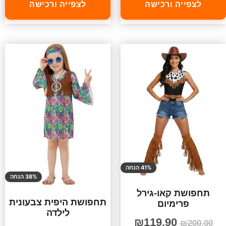
לצפייה ורכישה
לצפייה ורכישה
41% הנחה
38% הנחה
תחפושת קאו-גירל
תחפושת היפית צבעונית
פרימיום
לילדה
₪
119.90
₪
200.00