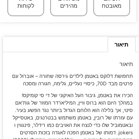
מאובטח
מהירים
לקוחות
תיאור
תיאור
תחפושת דלוקס באטמן לילדים גירסה שחורה – אוברול עם
פרטים מבד 70D, כיסויי נעליים, גלימה, חגורה ומסכה
הכירו את באטמן, גיבור העל האיקוני של די סי קומיקס!
במהלך היום הוא ברוס וויין, המיליארדר המוזר של גות'אם
סיטי, אך בלילה הוא הלוחם הגדול ביותר נגד הפשע בעיר.
עם עזרתו של רובין, באטמן משתמש בבטרנגים, באטסייקל
ובאטמוביל שלו כדי לנצח את האויבים כמו רידלר, פינגווין ו
jokers. דמותו של באטמן הפכה לאגדה בזכות הסרטים