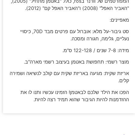
המפורסמים של וורנר בros, כולל "באטמן מתחיל" (2005),
"האביר האפל" (2008) ו"האביר האפל קם" (2012).
מאפיינים:
סט גיבור-על מלא: אוברול עם פרטים מבד 70D, כיסויי
נעליים, גלימה, חגורה ומסכה.
מידה: 7-8 שנים / 122-128 ס"מ.
מוצר רשמי: תחפושת באטמן בעיצוב רשמי מארה"ב.
אריזת שקית: מגיעה באריזת שקית עם קולב לנשיאה ושמירה
קלים.
הפכו את הילד שלכם לבאטמן! הזמינו עכשיו ותנו לו את
ההזדמנות להיות הגיבור שהוא תמיד רצה להיות.