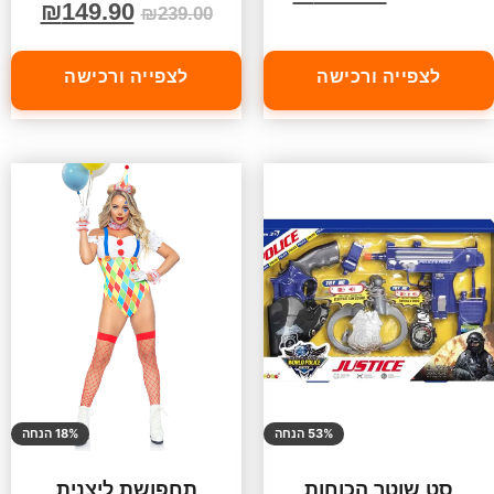
₪
149.90
₪
239.00
לצפייה ורכישה
לצפייה ורכישה
53% הנחה
18% הנחה
סט שוטר הכוחות
תחפושת ליצנית