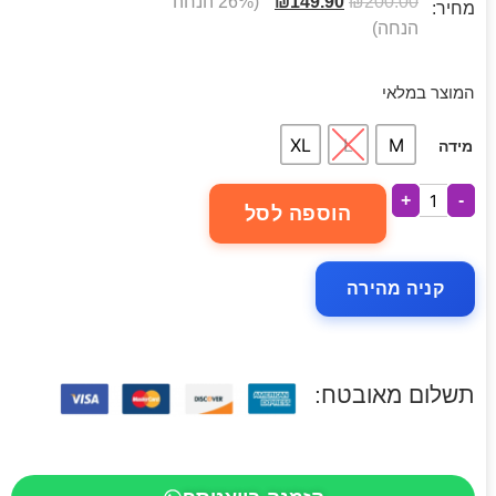
200.00
₪
149.90
₪
(26% הנחה
מחיר:
הנחה)
המוצר במלאי
XL
L
M
מידה
+
-
הוספה לסל
קניה מהירה
תשלום מאובטח: