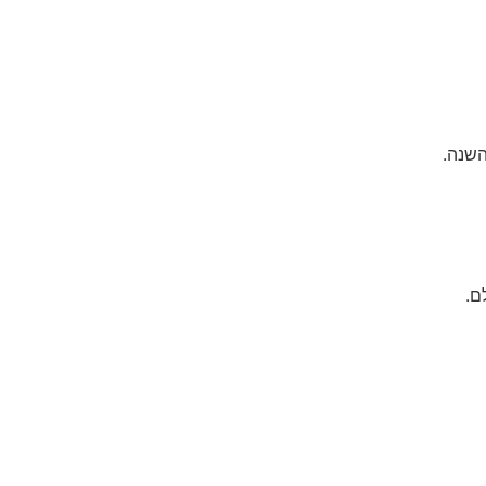
השנה.
ם.