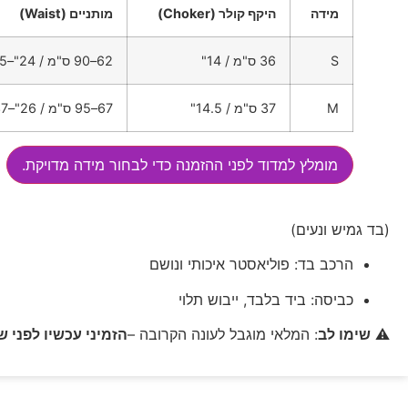
מידה
היקף קולר (Choker)
מותניים (Waist)
S
36 ס"מ / 14"
62–90 ס"מ / 24"–35"
M
37 ס"מ / 14.5"
67–95 ס"מ / 26"–37"
מומלץ למדוד לפני ההזמנה כדי לבחור מידה מדויקת.
(בד גמיש ונעים)
הרכב בד: פוליאסטר איכותי ונושם
כביסה: ביד בלבד, ייבוש תלוי
⚠
שימו לב
: המלאי מוגבל לעונה הקרובה –
הזמיני עכשיו לפני ש