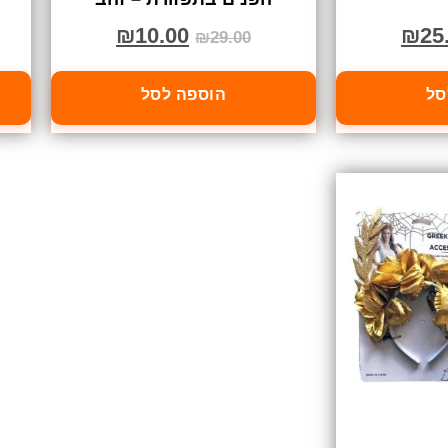
₪
10.00
₪
25
₪
29.00
סל
הוספה לסל