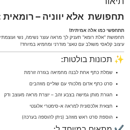
תיאור
תחפושת אלא יווניה – רומאית :
תתחפשי כמו אלה אמיתית!
תחפושת "אלת רומא" תעניק לך מראה עוצר נשימה, נשי ועוצמתי
עיצוב קלאסי משולב עם טאצ' מודרני ומחמיא במיוחד!
✨ תכונות בולטות:
שמלת כתף אחת לבנה מחמיאה בגזרה זורמת
סרט כתף אדום מלכותי עם שוליים מוזהבים
חגורת מותן גמישה בצבע זהב – יוצרת מראה מעוצב ודק
חצאית אלכסונית למראה א-סימטרי אלגנטי
הוספת סרט ראש מוזהב (ניתן להוספה בערכה)
✔ מתאים במיוחד ל: