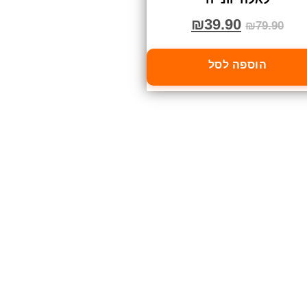
₪
39.90
₪
79.90
הוספה לסל