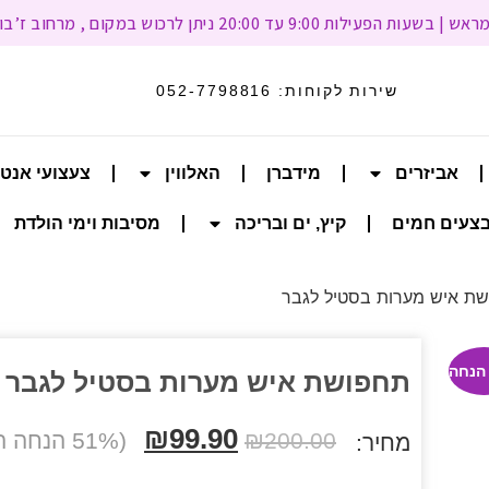
 עד 20:00 ניתן לרכוש במקום , מרחוב ז’בוטינסקי 93, רמת גן
שירות לקוחות:
052-7798816
אביזרים
מידברן
האלווין
צעצועי אנט
צעים חמים
קיץ, ים ובריכה
מסיבות וימי הולדת
ת איש מערות בסטיל לגבר
תחפושת איש מערות בסטיל לגבר
₪
99.90
200.00
₪
(51% הנחה הנחה)
מחיר: