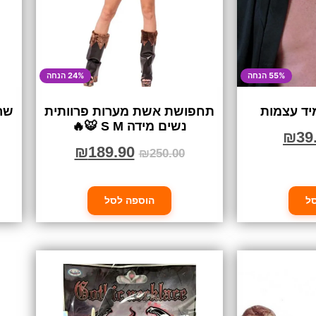
55% הנחה
24% הנחה
ד עצמות
תחפושת אשת מערות פרוותית
שרש
נשים מידה S M 🐯🔥
₪
39
₪
189.90
₪
250.00
ל
הוספה לסל