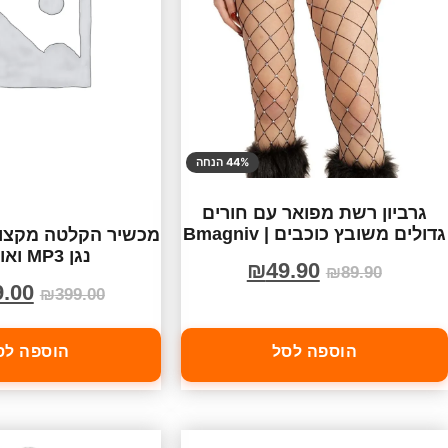
44% הנחה
גרביון רשת מפואר עם חורים
גדולים משובץ כוכבים | Bmagniv
נגן MP3 ואוזניות
₪
49.90
₪
89.90
9.00
₪
399.00
הוספה לסל
הוספה לס