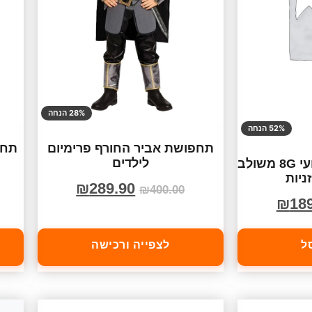
28% הנחה
52% הנחה
תחפושת אביר החורף פרימיום
תחפ
לילדים
מכשיר הקלטה מקצועי 8G משולב
₪
289.90
₪
400.00
₪
18
ל
לצפייה ורכישה