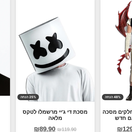
48% הנחה
25% הנחה
דרקון אדום , 3 חלקים מסכה
מסכת די ג'יי מרשמלו לטקס
גם חדש
מלאה
₪
89.90
₪
12
₪
119.90