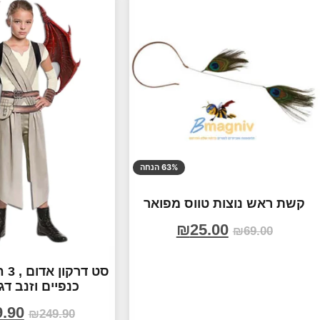
63% הנחה
קשת ראש נוצות טווס מפואר
₪
25.00
₪
69.00
סט 
כנפיים וזנב ד
9.90
₪
249.90