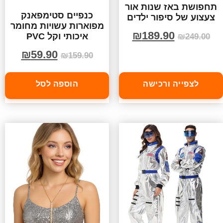
תחפושת באז שנות אור
כנפיים סטימפאנק
צעצוע של סיפור ילדים
מפוארות עשויות מחומר
₪
189.90
איכותי וקל PVC
₪
249.00
₪
59.90
₪
159.90
לצפייה ורכישה
הוספה לסל