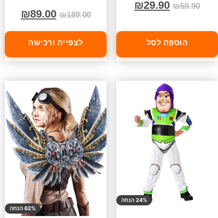
₪
29.90
₪
59.90
₪
89.00
₪
189.00
הוספה לסל
לצפייה ורכישה
24% הנחה
62% הנחה