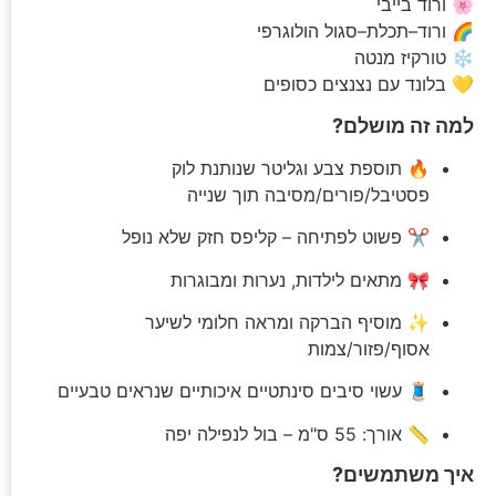
🌸 ורוד בייבי
🌈 ורוד–תכלת–סגול הולוגרפי
❄️ טורקיז מנטה
💛 בלונד עם נצנצים כסופים
למה זה מושלם?
🔥 תוספת צבע וגליטר שנותנת לוק
פסטיבל/פורים/מסיבה תוך שנייה
✂️ פשוט לפתיחה – קליפס חזק שלא נופל
🎀 מתאים לילדות, נערות ומבוגרות
✨ מוסיף הברקה ומראה חלומי לשיער
אסוף/פזור/צמות
🧵 עשוי סיבים סינתטיים איכותיים שנראים טבעיים
📏 אורך: 55 ס"מ – בול לנפילה יפה
איך משתמשים?