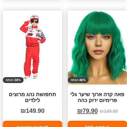
46% הנחה
38% הנחה
פאה קרה ארוך שיער גלי
תחפושת נהג מרוצים
פרימיום ירוק כהה
לילדים
₪
149.90
₪
79.90
₪
149.90