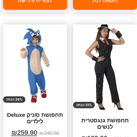
הוספה לסל
לצפייה ורכישה
26% הנחה
31% הנחה
תחפושת סוניק Deluxe
תחפושת גנגסטרית
לילדים
לנשים
₪
259.90
₪
349.00