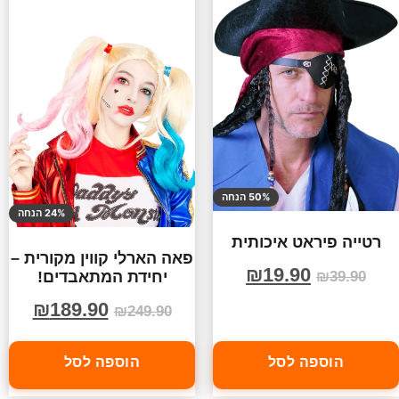
50% הנחה
24% הנחה
רטייה פיראט איכותית
פאה הארלי קווין מקורית –
₪
19.90
יחידת המתאבדים!
₪
39.90
₪
189.90
₪
249.90
הוספה לסל
הוספה לסל