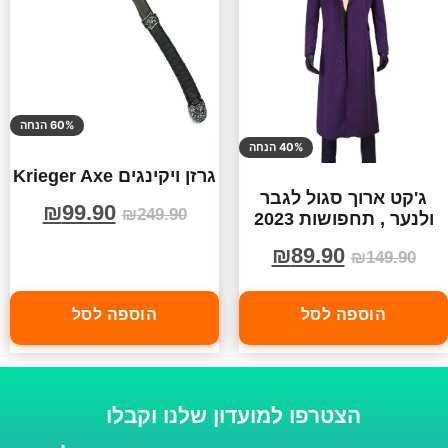
60% הנחה
40% הנחה
גרזן ויקינגים Krieger Axe
ג'קט ארוך סגול לגבר
₪
99.90
₪
249.90
ולנער , תחפושות 2023
₪
89.90
₪
149.90
הוספה לסל
הוספה לסל
הצטרפו למועדון שלנו וקבלו