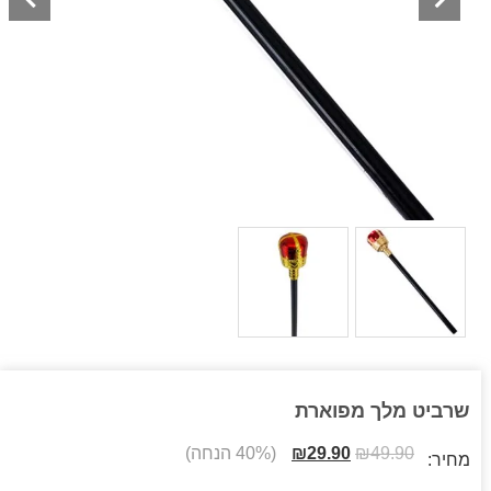
שרביט מלך מפוארת
49.90
₪
29.90
₪
(40% הנחה)
מחיר: