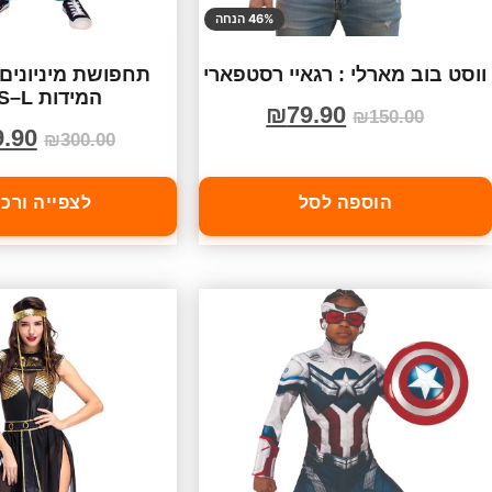
46% הנחה
ווסט בוב מארלי : רגאיי רסטפארי
תחפושת מיניונים 
המידות XS–L 😄
₪
79.90
₪
150.00
9.90
₪
300.00
הוספה לסל
לצפייה ורכ