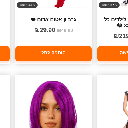
27% הנחה
38% הנחה
לילדים כל
גרביון אטום אדום ❤️
₪
29.90
₪
49.00
₪
21
ישה
הוספה לסל