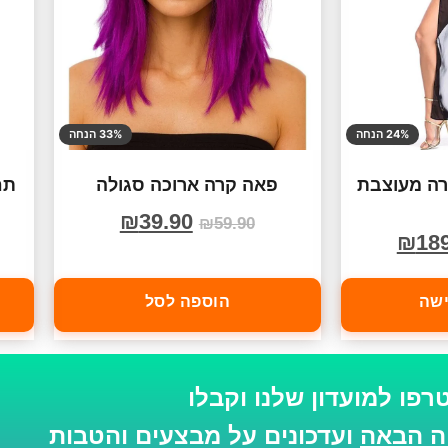
24% הנחה
33% הנחה
ה מעוצבת
פאה קרה ארוכה סגולה
תח
₪
39.90
₪
59.90
₪
18
ישה
הוספה לסל
רפו למועדון שלנו וקבלו
ועדכונים על מבצעים והטבות