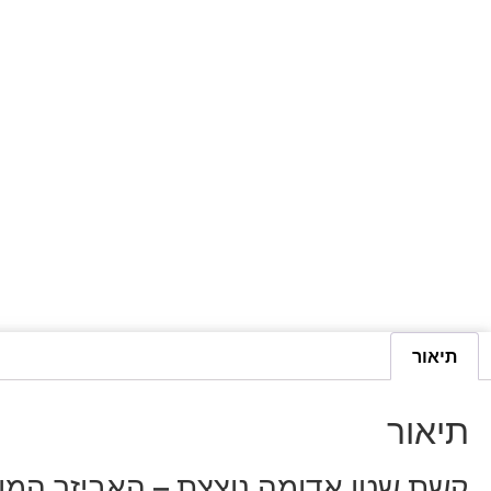
תיאור
תיאור
קשת שטן אדומה נוצצת – האביזר המוש