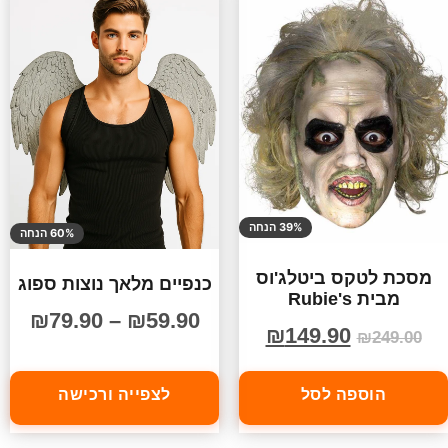
39% הנחה
60% הנחה
מסכת לטקס ביטלג'וס
כנפיים מלאך נוצות ספוג
מבית Rubie's
₪
79.90
–
₪
59.90
₪
149.90
₪
249.00
הוספה לסל
לצפייה ורכישה