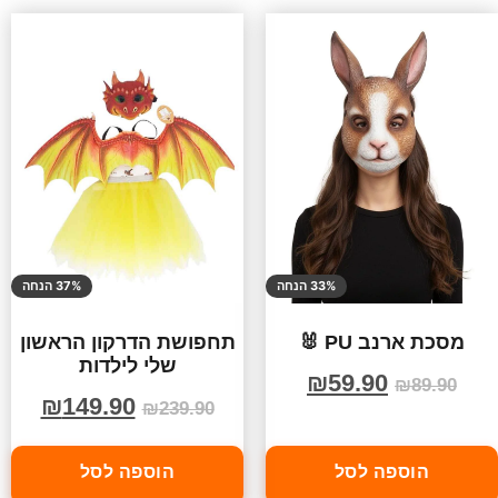
33% הנחה
37% הנחה
מסכת ארנב PU 🐰
תחפושת הדרקון הראשון
שלי לילדות
₪
59.90
₪
89.90
₪
149.90
₪
239.90
הוספה לסל
הוספה לסל