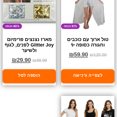
51% הנחה
40% הנחה
טול ארוך עם כוכבים
מארז נצנצים פרימיום
וחגורה כסופה ✨
Glitter Joy לפנים, לגוף
ולשיער
₪
59.90
₪
120.00
₪
29.90
₪
49.90
לצפייה ורכישה
הוספה לסל