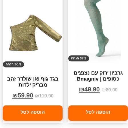
37% הנחה
50% הנחה
גרביון ירוק עם נצנצים
כסופים | Bmagniv
בגד גוף ואן שולדר זהב
מבריק ילדות
₪
49.90
₪
80.00
₪
59.90
₪
119.90
הוספה לסל
הוספה לסל