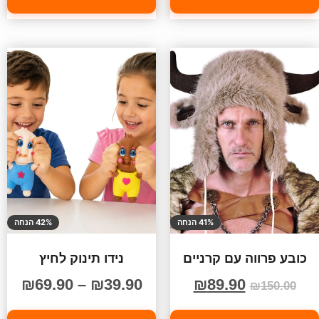
41% הנחה
42% הנחה
כובע פרווה עם קרניים
נידו תינוק לחיץ
₪
69.90
–
₪
39.90
₪
89.90
₪
150.00