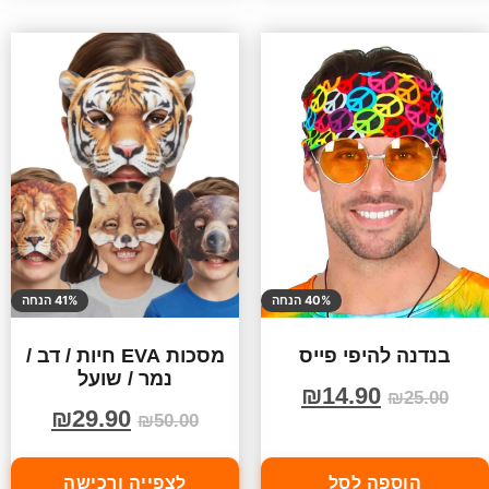
40% הנחה
41% הנחה
בנדנה להיפי פייס
מסכות EVA חיות / דב /
נמר / שועל
₪
14.90
₪
25.00
₪
29.90
₪
50.00
הוספה לסל
לצפייה ורכישה