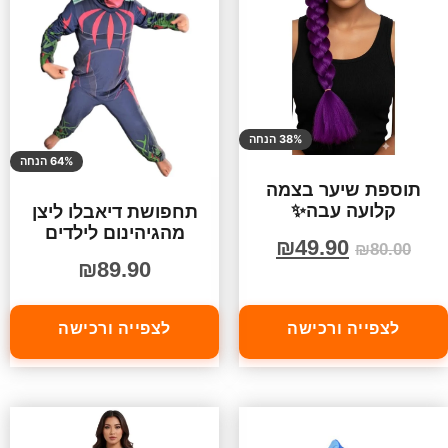
38% הנחה
64% הנחה
תוספת שיער בצמה
קלועה עבה✨
תחפושת דיאבלו ליצן
מהגיהינום לילדים
₪
49.90
₪
80.00
₪
89.90
לצפייה ורכישה
לצפייה ורכישה