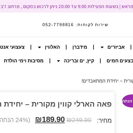
עד 20:00 ניתן לרכוש במקום , מרחוב ז’בוטינסקי 93, רמת גן
שירות לקוחות:
052-7798816
אביזרים
מידברן
האלווין
צעצועי אנט
צעים חמים
קיץ, ים ובריכה
מסיבות וימי הולדת
ורית – יחידת המתאבדים!
פאה הארלי קווין מקורית – יחידת
₪
189.90
249.90
₪
(24% הנחה)
מחיר: