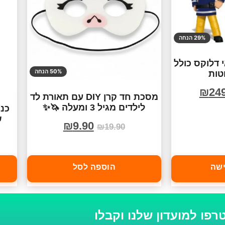
29% הנחה
דלוקס כולל
50% הנחה
טות
₪
24
מסכת חד קרן DIY עם תאורת לד
לילדים מגיל 3 ומעלה 🦄✨
כנפ
ש
₪
9.90
₪
19.90
ישה
הוספה לסל
רפו למועדון שלנו וקבלו