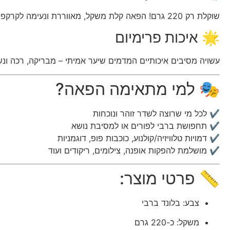
שוקלת רק 220 גרם! הפאה קלת משקל, מאווררת ונעימה לקרקפת – אידיאלית לאירועים ארוכים, הפקות צילום או מסיבות סוערות.
🌟 איכות פרימיום
עשויה מסיבים איכותיים המדמים שיער אמיתי – מבריקה, רכה ונ
🎭 למי מתאימה הפאה?
✔ לכל מי שרוצה לשדר זוהר ונוכחות
✔ תחפושת ברבי לפורים או למסיבת נושא
✔ דמויות טלוויזיה/קולנוע, כוכבות פופ, דוגמניות
✔ מושלמת להפקות אופנה, צילומים, ריקודים ועוד
📏 פרטי מוצר:
צבע: בלונד ברבי
משקל: כ-220 גרם