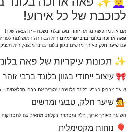
👱‍♀️✨ פאה ארוכה בלונד 
לכוכבת של כל אירוע!
אם את מחפשת מראה זוהר, נועז ובלתי נשכח – זו הפאה שלך!
פאה ארוכה בלונד ברבי פרימיום
היא הבחירה המושלמת לפורים, 
עם שיער חלק באורך מרשים בגוון בלונד ברבי מנצנץ, היא תעניק לך 
✨ תכונות עיקריות של פאה בלונד
🎀 עיצוב ייחודי בגוון בלונד ברבי זוהר
שיער מבריק בצבע בלונד פלטינה שמזכיר את ברבי הקלאסית – מושל
💁 שיער חלק, טבעי ומרשים
השיער באורך ארוך, חלק ומסתדר בקלות. מתאים גם לתסרוקות מ
🎈 נוחות מקסימלית