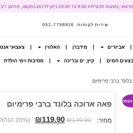
עד 20:00 ניתן לרכוש במקום , מרחוב ז’בוטינסקי 93, רמת גן
שירות לקוחות:
052-7798816
אביזרים
מידברן
האלווין
צעצועי אנט
צעים חמים
קיץ, ים ובריכה
מסיבות וימי הולדת
לונד ברבי פרימיום
פאה ארוכה בלונד ברבי פרימיום
₪
119.90
149.90
₪
(20% הנחה)
מחיר: