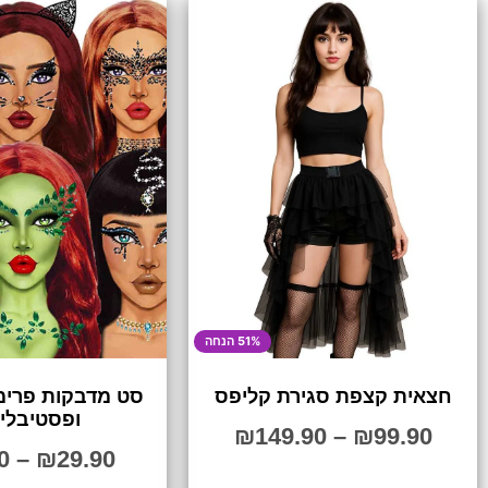
51% הנחה
חצאית קצפת סגירת קליפס
סט מדבקות פרימי
ופסטיבלי
₪
149.90
–
₪
99.90
0
–
₪
29.90