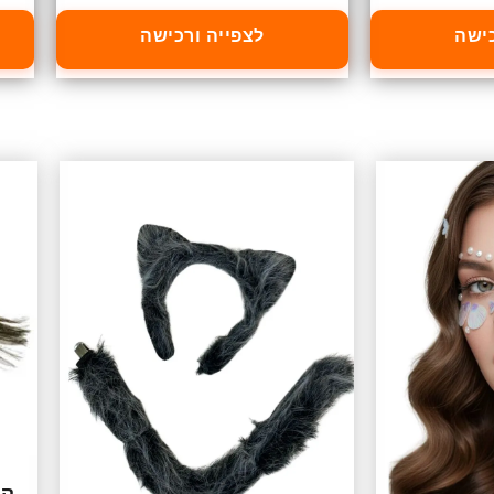
כישה
לצפייה ורכישה