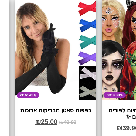
39% הנחה
49% הנחה
ום לפורים
כפפות סאטן מבריקות ארוכות
ג
ם ✨
₪
25.00
₪
49.00
₪
39.9